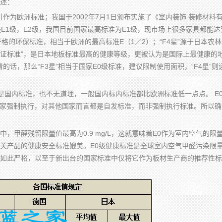
述： ​
引作为欧洲标准；我国于2002年7月1日颁布实施了《室内装饰 装修材料
E1级，E2级，我国目前国家最高标准为E1级，现市场上很多家具都能达
格的环保标准，相当于欧洲的最高标准E（1／2）；​“F4星”源于日本农
认证标准”，是日本地板标准最高的健康等级，更被认为是国际上最健康的
的话，那么“F3星”相当于国家E0级标准，建议限制使用面积，“F4星”则
2是国内标准，也不无道理，一般国内标内标准都比欧洲标准低一点点。 E
国家强制执行，对其他国家而言都是自发标准，而非强制执行标准。所以确
。
，甲醛残留限量值最高为0.9 mg/L，这就意味着E0作为室内空气的限
关产品的健康安全标准媲美。E0级健康标准是全球室内空气甲醛污染限
如此严格，以至于新出台的国家标准中仅将它作为板材生产商的推荐性标