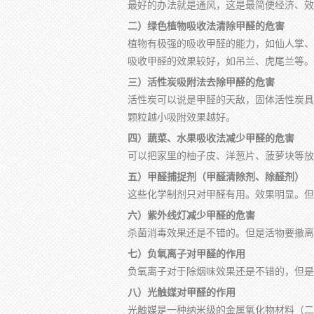
最好的办法就是通风，这是最简便经济、效
二）绿色植物吸收法清除甲醛的危害
植物有极强的吸收甲醛的能力，如仙人掌、
吸收甲醛的效果较好，如吊兰、虎尾兰等。
三）活性炭吸附法去除甲醛的危害
活性炭可以说是甲醛的天敌，固体活性炭具
颗粒越小吸附效果越好。
四）蔬菜、水果吸收法减少甲醛的危害
可以把家里的柚子皮、洋葱片、菠萝块等放
五）甲醛捕捉剂（甲醛清除剂、除醛剂）
这些化学制剂只对甲醛有用。效果明显。但
六）紫外线灯减少甲醛的危害
杀菌消毒效果还是不错的。但是活物要撤离
七）负氧离子对甲醛的作用
负氧离子对于除烟味效果还是不错的，但是
八）光触媒对甲醛的作用
光触媒是一种纳米级的金属氧化物材料（二