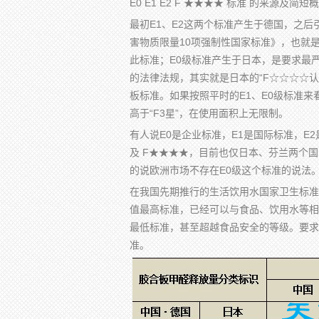
E0 E1 E2 F ★★★★ 标准 的来源及简短概
最初E1、E2这两个标准产生于德国，之后
害物质限量10项强制性国家标准》，也就是
此标准；​E0级标准产生于日本，是要求最严
的法律法规，其实就是日本的“F☆☆☆☆
板标准。如果按照平时的E1、E0级标准来看
高于“F3星”，在使用面积上无限制。​
有人说E0是企业标准，E1是国际标准，E
及 F★★★★，目前也仅日本、芬兰两个
的说欧洲市场不存在E0级这个标准的说法
在我国先期推行的生活饮用水国家卫生标准中
值最高标准，已经可以与食品、饮用水等相
最低标准，甚至超越食品安全的等级。要求
准。