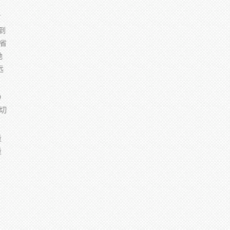
有
到
林省
地
远
0
切
量
量