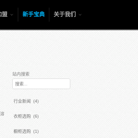
加盟
新手宝典
关于我们
站内搜索
行业新闻
(4)
溶
衣柜选购
(6)
橱柜选购
(1)