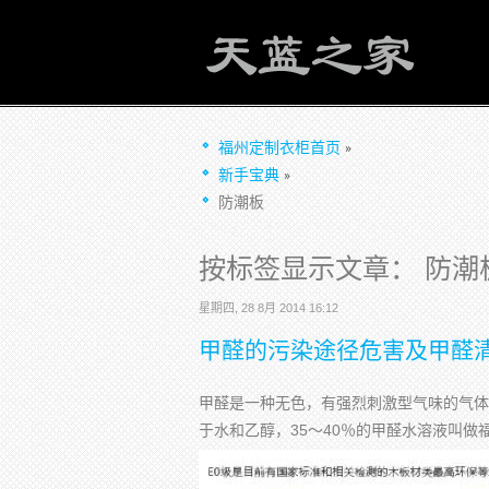
福州定制衣柜首页
新手宝典
防潮板
按标签显示文章： 防潮
星期四, 28 8月 2014 16:12
甲醛的污染途径危害及甲醛
甲醛是一种无色，有强烈刺激型气味的气体
于水和乙醇，35～40％的甲醛水溶液叫做