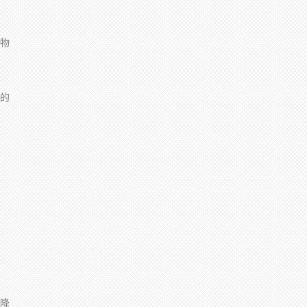
物
的
降