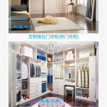
定制推拉门衣柜(移门衣柜)