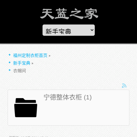
福州定制衣柜首页
新手宝典
衣帽间
宁德整体衣柜 (1)