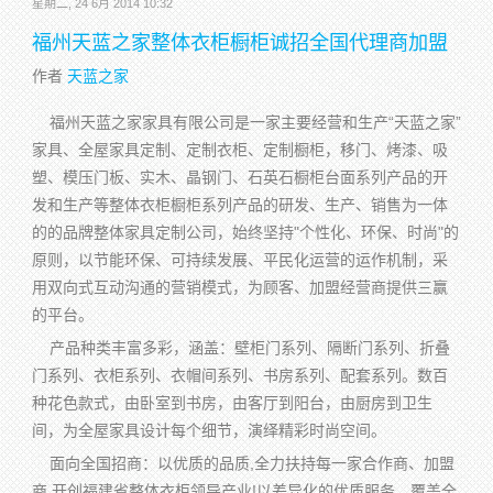
星期二, 24 6月 2014 10:32
福州天蓝之家整体衣柜橱柜诚招全国代理商加盟
作者
天蓝之家
福州天蓝之家家具有限公司是一家主要经营和生产“天蓝之家”
家具、全屋家具定制、定制衣柜、定制橱柜，移门、烤漆、吸
塑、模压门板、实木、晶钢门、石英石橱柜台面系列产品的开
发和生产等整体衣柜橱柜系列产品的研发、生产、销售为一体
的的品牌整体家具定制公司，始终坚持"个性化、环保、时尚"的
原则，以节能环保、可持续发展、平民化运营的运作机制，采
用双向式互动沟通的营销模式，为顾客、加盟经营商提供三赢
的平台。
产品种类丰富多彩，涵盖：壁柜门系列、隔断门系列、折叠
门系列、衣柜系列、衣帽间系列、书房系列、配套系列。数百
种花色款式，由卧室到书房，由客厅到阳台，由厨房到卫生
间，为全屋家具设计每个细节，演绎精彩时尚空间。
面向全国招商：以优质的品质,全力扶持每一家合作商、加盟
商,开创福建省整体衣柜领导产业!以差异化的优质服务，覆盖全