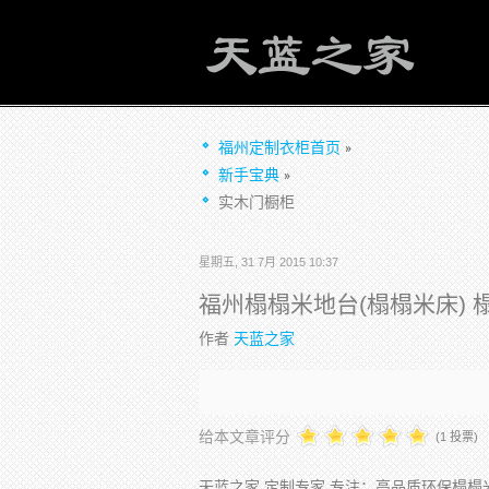
福州定制衣柜首页
新手宝典
实木门橱柜
星期五, 31 7月 2015 10:37
福州榻榻米地台(榻榻米床) 
作者
天蓝之家
给本文章评分
(1 投票)
天蓝之家 定制专家 专注：高品质环保榻榻米