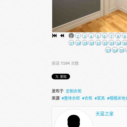
1
2
3
4
5
6
7
8
9
27
28
29
30
31
32
33
34
3
53
54
55
阅读
7104
次数
发布于
定制衣柜
来源
整体衣柜
衣柜
家具
榻榻米地
天蓝之家