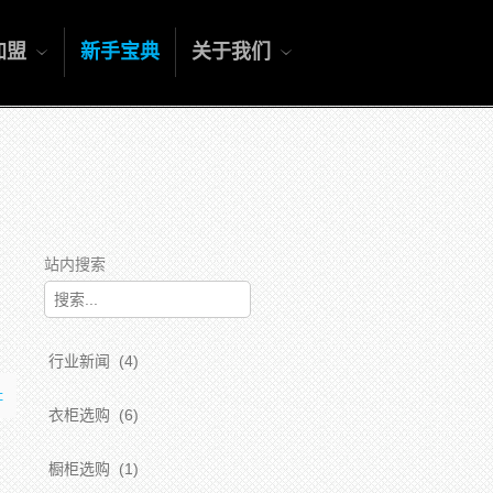
加盟
新手宝典
关于我们
站内搜索
行业新闻
(4)
址
衣柜选购
(6)
橱柜选购
(1)